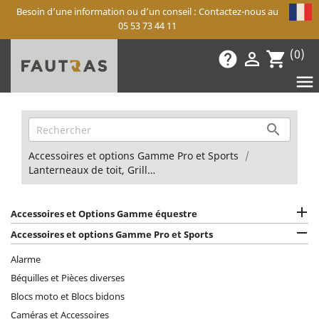
Besoin d’une information ou d’un conseil : Contactez-nous au
05 53 73 44 11
(0)
help

shopping_cart


Accessoires et options Gamme Pro et Sports
Lanterneaux de toit, Grilles d'aération

Accessoires et Options Gamme équestre

Accessoires et options Gamme Pro et Sports
Alarme
Béquilles et Pièces diverses
Blocs moto et Blocs bidons
Caméras et Accessoires