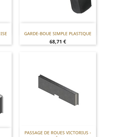
01
Référence : F46.GBPLAST1
ISE
GARDE-BOUE SIMPLE PLASTIQUE

Prix
68,71 €
PASSAGE DE ROUES VICTORIUS -
VICT
Référence : 54Z.TPASROUE.VICT