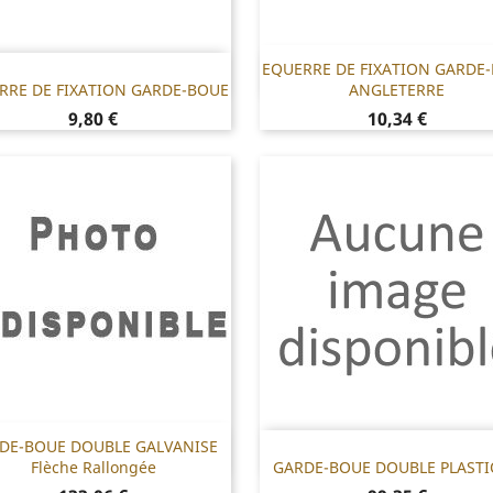
EQUERRE DE FIXATION GARDE
Référence : 571.PGB
Référence : 571.PGB02
RRE DE FIXATION GARDE-BOUE
ANGLETERRE


Prix
Prix
9,80 €
10,34 €
DE-BOUE DOUBLE GALVANISE
Référence :
Référence : F46.GBPLAS
Flèche Rallongée
GARDE-BOUE DOUBLE PLAST
F46.GBP1580X230X370
