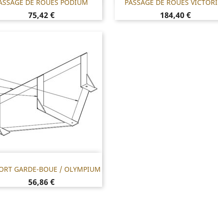
ASSAGE DE ROUES PODIUM
PASSAGE DE ROUES VICTOR


Prix
Prix
75,42 €
184,40 €
Référence : 551.RGBOL
ORT GARDE-BOUE / OLYMPIUM

Prix
56,86 €