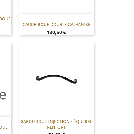
-BOUE
Référence :
GARDE-BOUE DOUBLE GALVANISE
F46.GBP1500X260X370
Prix
130,50 €

GARDE-BOUE INJECTION - ÉQUERRE
T2
Référence : 571.GBPRXE3EQ
IQUE
RENFORT
