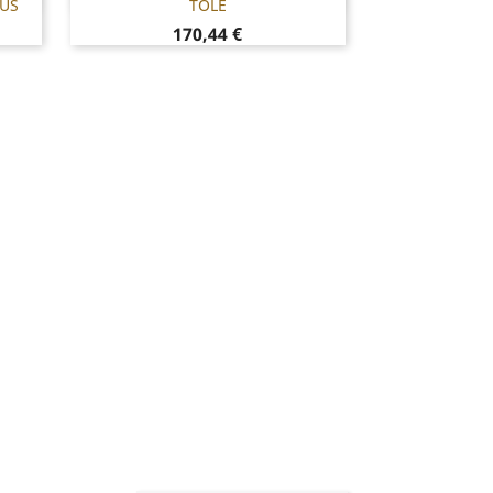
IUS
TÔLE

Prix
170,44 €