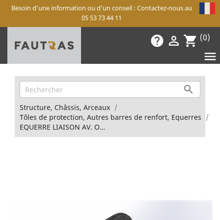
Besoin d’une information ou d’un conseil : Contactez-nous au
05 53 73 44 11
(0)
help

shopping_cart


Structure, Châssis, Arceaux
Tôles de protection, Autres barres de renfort, Equerres
EQUERRE LIAISON AV. Oblic+ Icelandic