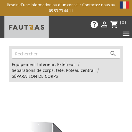
Besoin d’une information ou d’un conseil : Contactez-nous au
05 53 73 44 11
(0)
help

shopping_cart


Equipement Intérieur, Extérieur
Séparations de corps, tête, Poteau central
SÉPARATION DE CORPS