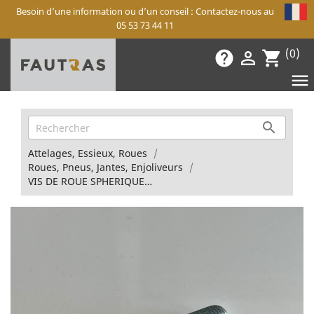
Besoin d’une information ou d’un conseil : Contactez-nous au
05 53 73 44 11
(0)
help

shopping_cart


Attelages, Essieux, Roues
Roues, Pneus, Jantes, Enjoliveurs
VIS DE ROUE SPHERIQUE M12 / JANTE ALU