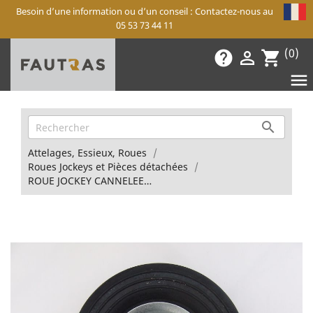
Besoin d’une information ou d’un conseil : Contactez-nous au
05 53 73 44 11
(0)
help

shopping_cart


Attelages, Essieux, Roues
Roues Jockeys et Pièces détachées
ROUE JOCKEY CANNELEE D48 - ROULETTE 200X40