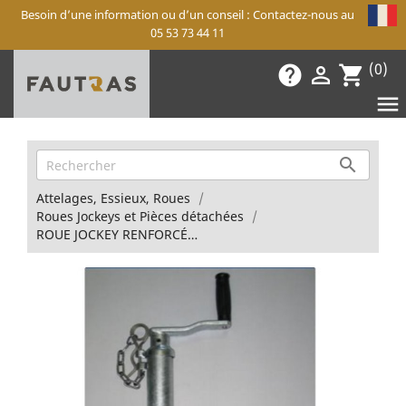
Besoin d’une information ou d’un conseil : Contactez-nous au
05 53 73 44 11
(0)
help

shopping_cart


Attelages, Essieux, Roues
Roues Jockeys et Pièces détachées
ROUE JOCKEY RENFORCÉE D48