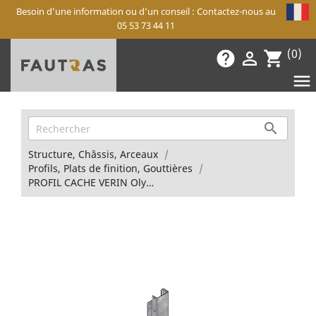
Besoin d’une information ou d’un conseil : Contactez-nous au
05 53 73 44 11
(0)
help

shopping_cart


Structure, Châssis, Arceaux
Profils, Plats de finition, Gouttières
PROFIL CACHE VERIN Olympium Icelandic