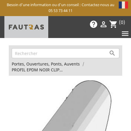
Besoin d’une information ou d’un conseil : Contactez-nous au
05 53 73 44 11
(0)
help

shopping_cart


Portes, Ouvertures, Ponts, Auvents
PROFIL EPDM NOIR CLIPSABLE / PORTE AV OBLIC+ /PROVAN