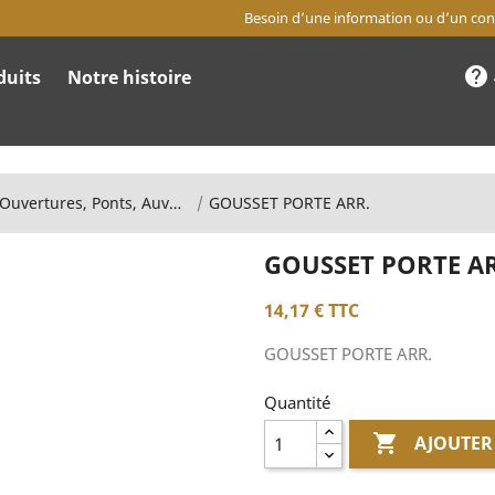
Besoin d’une information ou d’un cons
help
duits
Notre histoire
Portes, Ouvertures, Ponts, Auvents
GOUSSET PORTE ARR.
GOUSSET PORTE AR
14,17 €
TTC
GOUSSET PORTE ARR.
Quantité

AJOUTER