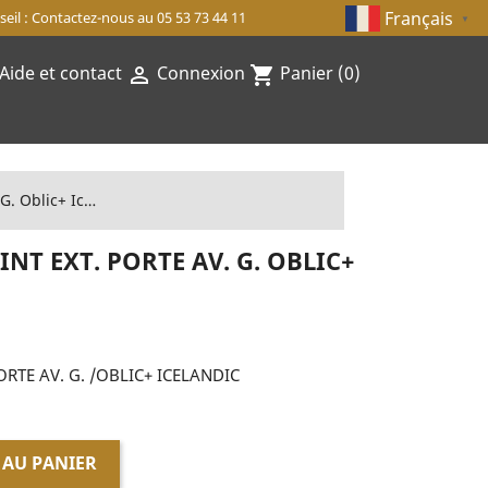
Français
eil : Contactez-nous au 05 53 73 44 11
▼
Aide et contact
Connexion
Panier
(0)

shopping_cart
PROFIL COUVRE-JOINT EXT. PORTE AV. G. Oblic+ Icelandic
NT EXT. PORTE AV. G. OBLIC+
ORTE AV. G. /OBLIC+ ICELANDIC
 AU PANIER