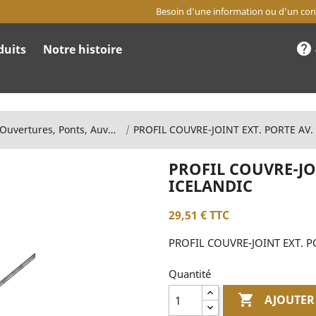
Besoin d’une information ou d’un cons
help
duits
Notre histoire
Portes, Ouvertures, Ponts, Auvents
PROFIL COUVRE-JOI
ICELANDIC
29,51 €
TTC
PROFIL COUVRE-JOINT EXT. P
Quantité

AJOUTER