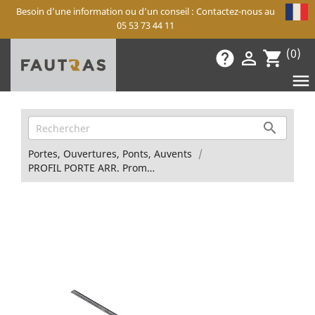
Besoin d’une information ou d’un conseil : Contactez-nous au
05 53 73 44 11
(0)
help

shopping_cart


Portes, Ouvertures, Ponts, Auvents
PROFIL PORTE ARR. Promax E3