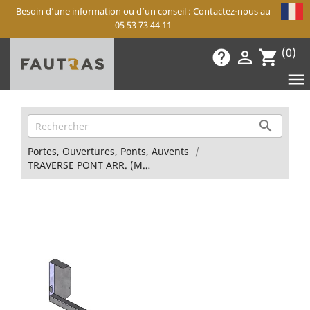
Besoin d’une information ou d’un conseil : Contactez-nous au
05 53 73 44 11
(0)
help

shopping_cart


Portes, Ouvertures, Ponts, Auvents
TRAVERSE PONT ARR. (MAXIPODIUM)