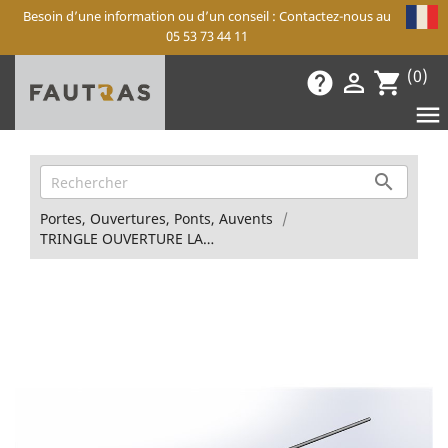
Besoin d’une information ou d’un conseil : Contactez-nous au
05 53 73 44 11
(0)
help

shopping_cart


Portes, Ouvertures, Ponts, Auvents
TRINGLE OUVERTURE LATÉRALE Victorius, PONT Olympium