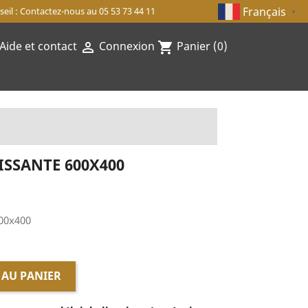
Français
eil : Contactez-nous au 05 53 73 44 11
▼
Aide et contact
Connexion
Panier
(0)

shopping_cart
ISSANTE 600X400
00x400
 AU PANIER