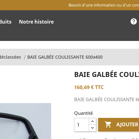
Besoin d’une information ou d’un cons
help
duits
Notre histoire
déclassées
BAIE GALBÉE COULISSANTE 600x400
BAIE GALBÉE COUL
160,69 €
TTC
BAIE GALBÉE COULISSANTE 6
Quantité

AJOUTER