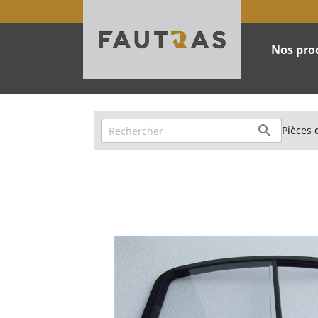
Nos pro

Pièces 