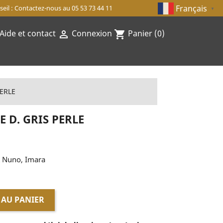
Français
eil : Contactez-nous au 05 53 73 44 11
▼
Aide et contact
Connexion
Panier
(0)

shopping_cart
PERLE
 D. GRIS PERLE
it Nuno, Imara
 AU PANIER