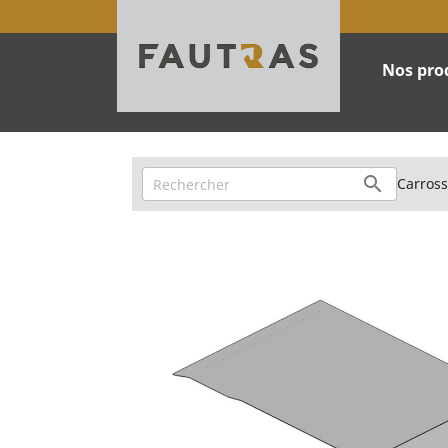
Nos pro

Carross