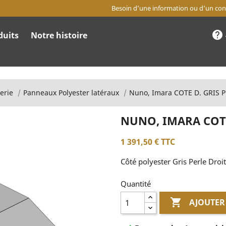
Besoin d’une information ou d’un cons
help
duits
Notre histoire
erie
Panneaux Polyester latéraux
Nuno, Imara COTE D. GRIS 
NUNO, IMARA COTE
1 391,50 €
TTC
Côté polyester Gris Perle Dro
Quantité

AJOUTER