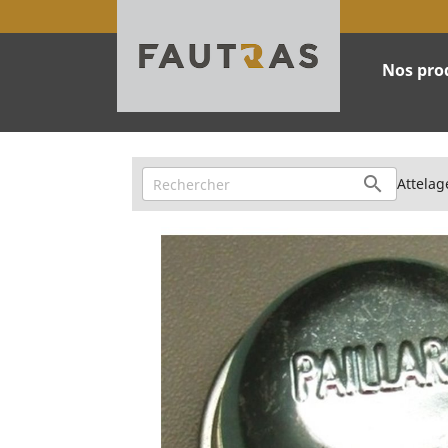
Nos pro

Attelag