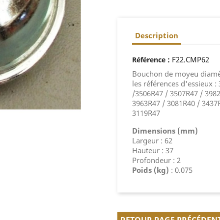
Description
:
F22.CMP62
Référence
Bouchon de moyeu diamèt
les références d'essieux 
/3506R47 / 3507R47 / 3982
3963R47 / 3081R40 / 3437R
3119R47
Dimensions (mm)
Largeur : 62
Hauteur : 37
Profondeur : 2
Poids (kg)
: 0.075