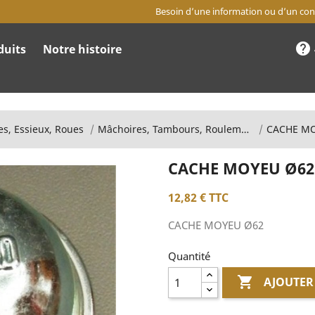
Besoin d’une information ou d’un cons
help
duits
Notre histoire
es, Essieux, Roues
Mâchoires, Tambours, Roulements
CACHE M
CACHE MOYEU Ø62
12,82 €
TTC
CACHE MOYEU Ø62
Quantité

AJOUTER