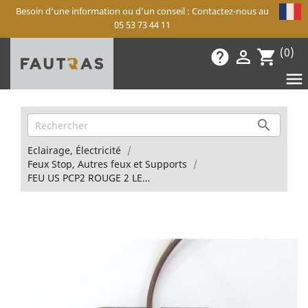
Besoin d’une information ou d’un conseil : Contactez-nous au
05 53 73 44 11
(0)
help

shopping_cart


Eclairage, Électricité
Feux Stop, Autres feux et Supports
FEU US PCP2 ROUGE 2 LEDS