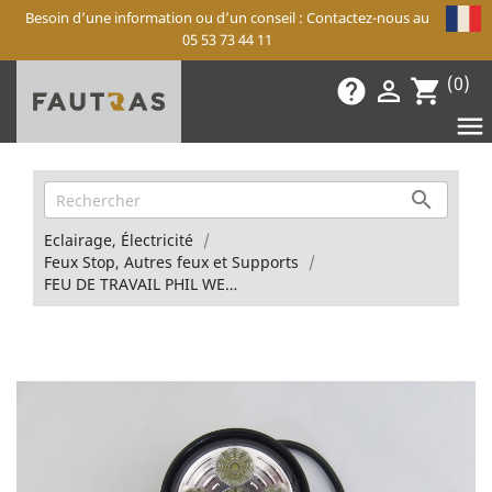
Besoin d’une information ou d’un conseil : Contactez-nous au
05 53 73 44 11
(0)
help

shopping_cart


Eclairage, Électricité
Feux Stop, Autres feux et Supports
FEU DE TRAVAIL PHIL WESTERN A LED