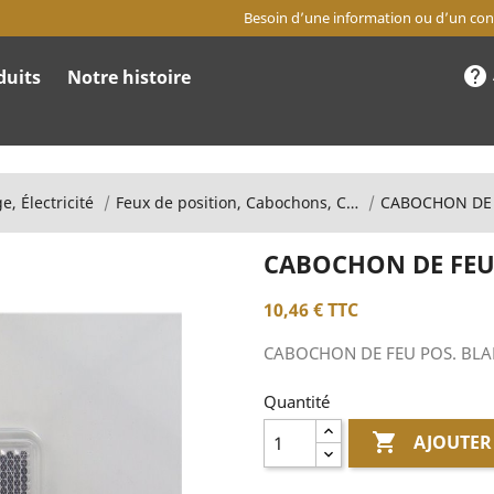
Besoin d’une information ou d’un cons
help
duits
Notre histoire
e, Électricité
Feux de position, Cabochons, Catadioptres
CABOCHON DE 
CABOCHON DE FEU 
10,46 €
TTC
CABOCHON DE FEU POS. BLA
Quantité

AJOUTER