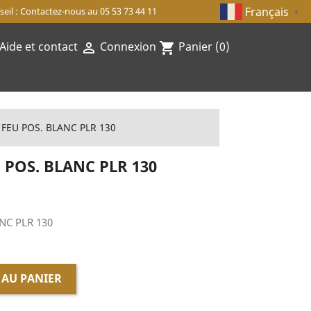
Français
eil : Contactez-nous au 05 53 73 44 11
▼
Aide et contact
Connexion
Panier
(0)

shopping_cart
FEU POS. BLANC PLR 130
POS. BLANC PLR 130
NC PLR 130
 AU PANIER