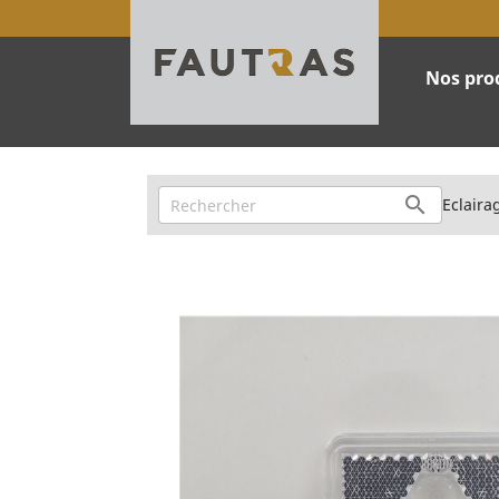
Nos pro

Eclairag