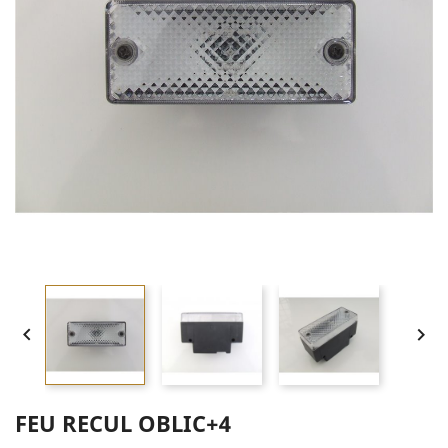


FEU RECUL OBLIC+4