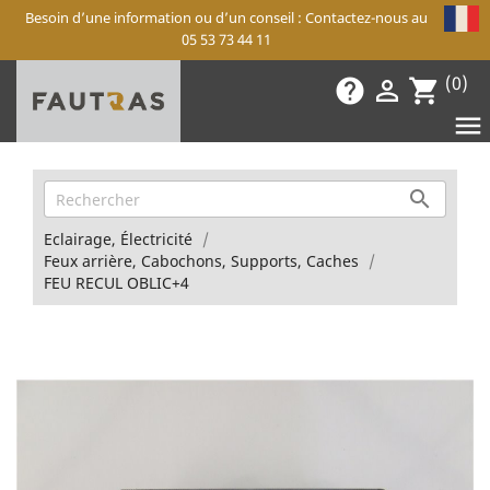
Besoin d’une information ou d’un conseil : Contactez-nous au
05 53 73 44 11
(0)
help

shopping_cart


Eclairage, Électricité
Feux arrière, Cabochons, Supports, Caches
FEU RECUL OBLIC+4