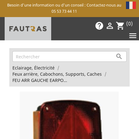
Besoin d’une information ou d’un conseil : Contactez-nous au
05 53 73 44 11
(0)
help

shopping_cart


Eclairage, Électricité
Feux arrière, Cabochons, Supports, Caches
FEU ARR GAUCHE EARPOINT4 (Montage Aspöck)