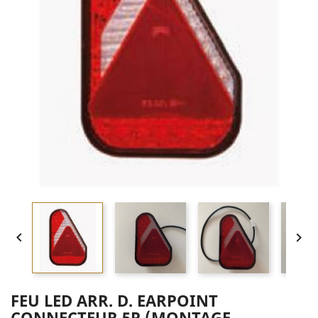


FEU LED ARR. D. EARPOINT
CONNECTEUR 5P (MONTAGE