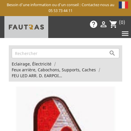
Besoin d’une information ou d’un conseil : Contactez-nous au
05 53 73 44 11
(0)
help

shopping_cart


Eclairage, Électricité
Feux arrière, Cabochons, Supports, Caches
FEU LED ARR. D. EARPOINT CONNECTEUR 5P (Montage Aspoeck)