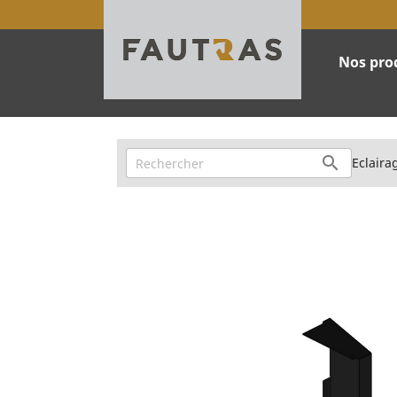
Nos pro

Eclairag