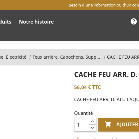
Besoin d’une information ou d’un cons
help
duits
Notre histoire
e, Électricité
Feux arrière, Cabochons, Supports, Caches
CACHE FEU ARR
CACHE FEU ARR. D
56,04 €
TTC
CACHE FEU ARR. D. ALU LAQ
Quantité

AJOUTER