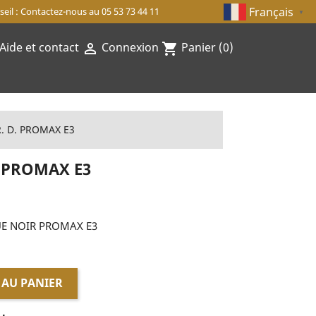
Français
eil : Contactez-nous au 05 53 73 44 11
▼
Aide et contact
Connexion
Panier
(0)

shopping_cart
. D. PROMAX E3
. PROMAX E3
UE NOIR PROMAX E3
 AU PANIER