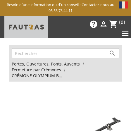
Besoin d’une information ou d’un conseil : Contactez-nous au
05 53 73 44 11
(0)
help

shopping_cart


Portes, Ouvertures, Ponts, Auvents
Fermeture par Crémones
CRÉMONE OLYMPIUM BASSE AV.