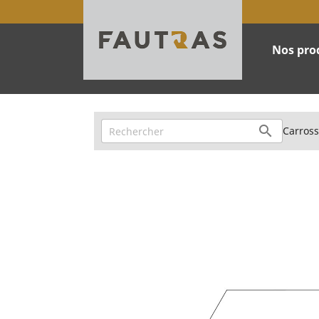
Nos pro

Carross