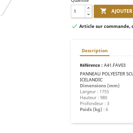
Quantité

AJOUTER

Article sur commande, dé
Description
:
A41.FAV03
Référence
PANNEAU POLYESTER SCU
ICELANDIC
Dimensions (mm)
Largeur : 1755
Hauteur : 980
Profondeur : 3
Poids (kg)
: 6