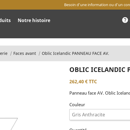
Besoin d’une information ou d’un cons
help
duits
Notre histoire
erie
Faces avant
Oblic Icelandic PANNEAU FACE AV.
OBLIC ICELANDIC 
262,40 €
TTC
Panneau face AV. Oblic Icelan
Couleur