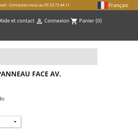
Français
eil : Contactez-nous au 05 53 73 44 11
▼
Aide et contact
Connexion
Panier
(0)

shopping_cart
PANNEAU FACE AV.
dic