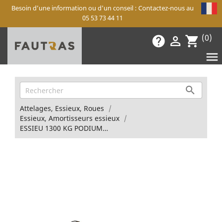
Besoin d’une information ou d’un conseil : Contactez-nous au
05 53 73 44 11
(0)
help

shopping_cart


Attelages, Essieux, Roues
Essieux, Amortisseurs essieux
ESSIEU 1300 KG PODIUM 300/340