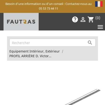
Besoin d’une information ou d’un conseil : Contactez-nous au
05 53 73 44 11
(0)
help

shopping_cart


Equipement Intérieur, Extérieur
PROFIL ARRIÈRE D. Victorius