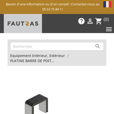
Besoin d’une information ou d’un conseil : Contactez-nous au
05 53 73 44 11
(0)
help

shopping_cart


Equipement Intérieur, Extérieur
PLATINE BARRE DE POITRAIL AVEC LIBÉRATION SÉCURISÉE