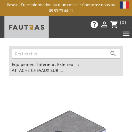
Besoin d’une information ou d’un conseil : Contactez-nous au
05 53 73 44 11
(0)
help

shopping_cart


Equipement Intérieur, Extérieur
ATTACHE CHEVAUX SUR RAIL INTÉRIEUR