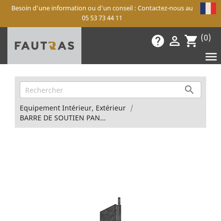
Besoin d’une information ou d’un conseil : Contactez-nous au
05 53 73 44 11
(0)
help

shopping_cart


Equipement Intérieur, Extérieur
BARRE DE SOUTIEN PANNEAU BAT-FLANC AV. G. Victorius