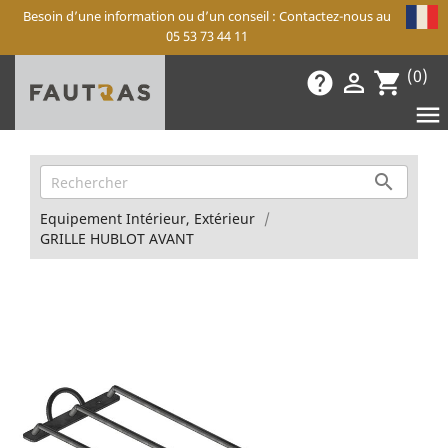
Besoin d’une information ou d’un conseil : Contactez-nous au
05 53 73 44 11
(0)
help

shopping_cart


Equipement Intérieur, Extérieur
GRILLE HUBLOT AVANT