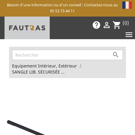
Besoin d’une information ou d’un conseil : Contactez-nous au
05 53 73 44 11
(0)
help

shopping_cart


Equipement Intérieur, Extérieur
SANGLE LIB. SÉCURISÉE L1530 Provan E2