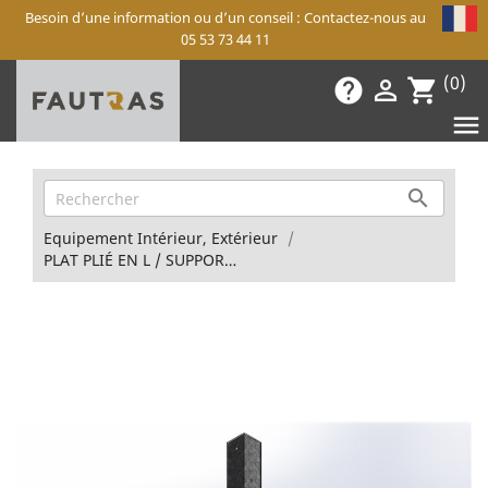
Besoin d’une information ou d’un conseil : Contactez-nous au
05 53 73 44 11
(0)
help

shopping_cart


Equipement Intérieur, Extérieur
PLAT PLIÉ EN L / SUPPORT MATELAS ARR. G. / Aid system