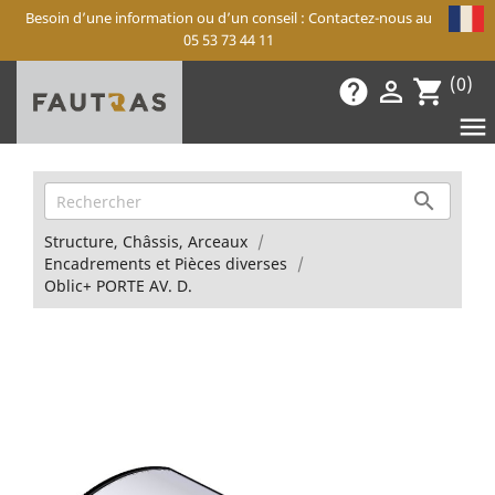
Besoin d’une information ou d’un conseil : Contactez-nous au
05 53 73 44 11
(0)
help

shopping_cart


Structure, Châssis, Arceaux
Encadrements et Pièces diverses
Oblic+ PORTE AV. D.