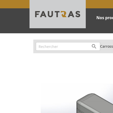
Nos pro

Carross