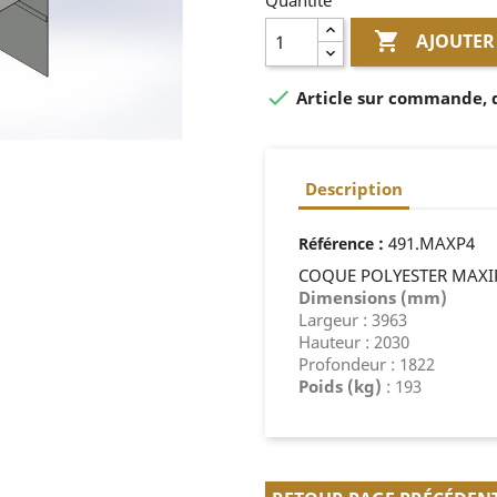
Quantité

AJOUTER

Article sur commande, dé
Description
:
491.MAXP4
Référence
COQUE POLYESTER MAX
Dimensions (mm)
Largeur : 3963
Hauteur : 2030
Profondeur : 1822
Poids (kg)
: 193