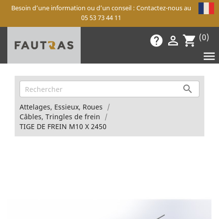
Besoin d’une information ou d’un conseil : Contactez-nous au
05 53 73 44 11
(0)
help

shopping_cart


Attelages, Essieux, Roues
Câbles, Tringles de frein
TIGE DE FREIN M10 X 2450