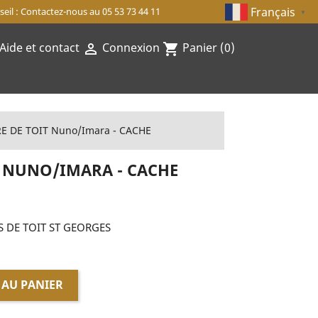
Français
eil : Contactez-nous au 05 53 73 44 11
▼
Aide et contact
Connexion
Panier
(0)

shopping_cart
E DE TOIT Nuno/Imara - CACHE
T NUNO/IMARA - CACHE
 DE TOIT ST GEORGES
 AU PANIER