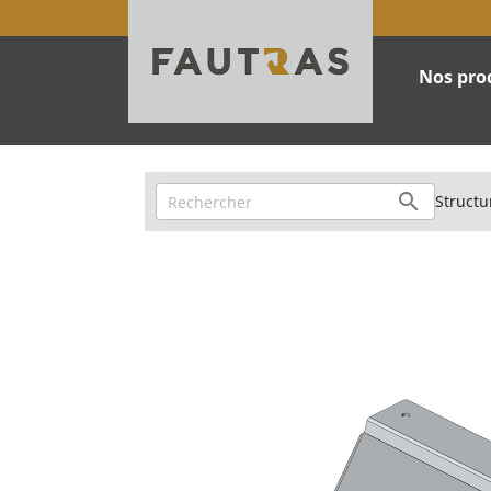
Nos pro

Structu