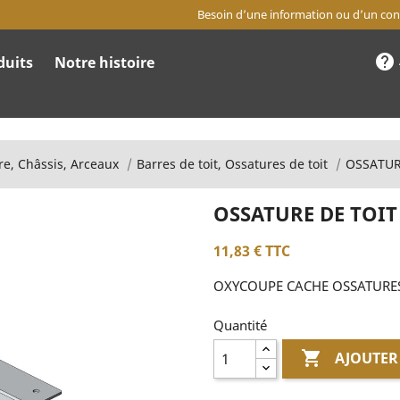
Besoin d’une information ou d’un cons
help
duits
Notre histoire
re, Châssis, Arceaux
Barres de toit, Ossatures de toit
OSSATUR
OSSATURE DE TOI
11,83 €
TTC
OXYCOUPE CACHE OSSATURES
Quantité

AJOUTER