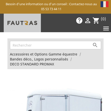
Besoin d’une information ou d’un conseil : Contactez-nous au
05 53 73 44 11
(0)
help

shopping_cart


Accessoires et Options Gamme équestre
Bandes déco., Logos personnalisés
DECO STANDARD PROMAX