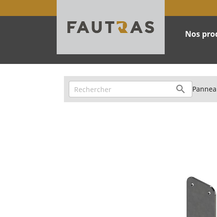
Nos pro

Pannea