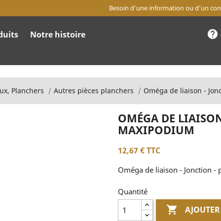
Besoin d’une information ou d’un cons
help
duits
Notre histoire
ux, Planchers
Autres pièces planchers
Oméga de liaison - Jon
OMÉGA DE LIAISON
MAXIPODIUM
12,67 €
TTC
Oméga de liaison - Jonction 
Quantité

AJOUTER