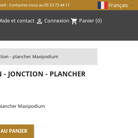
Français
eil : Contactez-nous au 05 53 73 44 11
▼
Aide et contact
Connexion
Panier
(0)

shopping_cart
ction - plancher Maxipodium
 - JONCTION - PLANCHER
- plancher Maxipodium
 AU PANIER