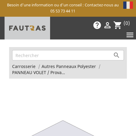
Besoin d’une information ou d’un conseil : Contactez-nous au
05 53 73 44 11
(0)
help

shopping_cart


Carrosserie
Autres Panneaux Polyester
PANNEAU VOLET / Provan E2, Imara