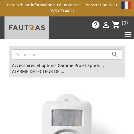
Besoin d’une information ou d’un conseil : Contactez-nous au
05 53 73 44 11
(0)
help

shopping_cart


Accessoires et options Gamme Pro et Sports
ALARME DETECTEUR DE MOUVEMENT