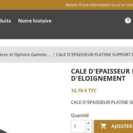
Besoin d’une information ou d’un cons
help
duits
Notre histoire
Accessoires et Options Gamme équestre
CALE D'EPAISSEUR
D'ELOIGNEMENT
14,70 €
TTC
CALE D'EPAISSEUR PLATINE
Quantité

AJOUTER