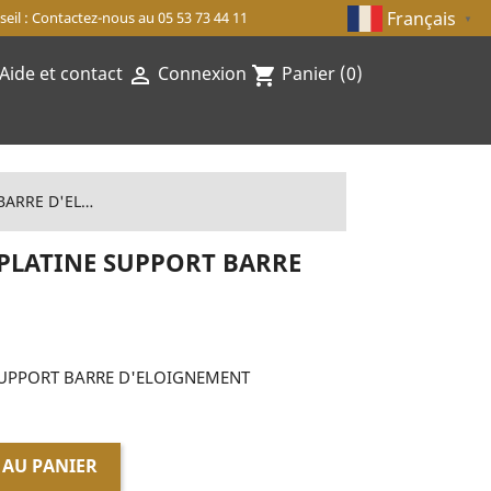
Français
eil : Contactez-nous au 05 53 73 44 11
▼
Aide et contact
Connexion
Panier
(0)

shopping_cart
CALE D'EPAISSEUR PLATINE SUPPORT BARRE D'ELOIGNEMENT
 PLATINE SUPPORT BARRE
 SUPPORT BARRE D'ELOIGNEMENT
 AU PANIER