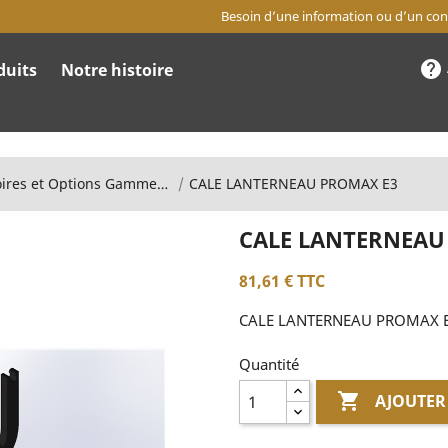
Besoin d’une information ou d’un cons
help
duits
Notre histoire
Accessoires et Options Gamme équestre
CALE LANTERNEAU PROMAX E3
CALE LANTERNEAU
81,61 €
TTC
CALE LANTERNEAU PROMAX 
Quantité

AJOUTER