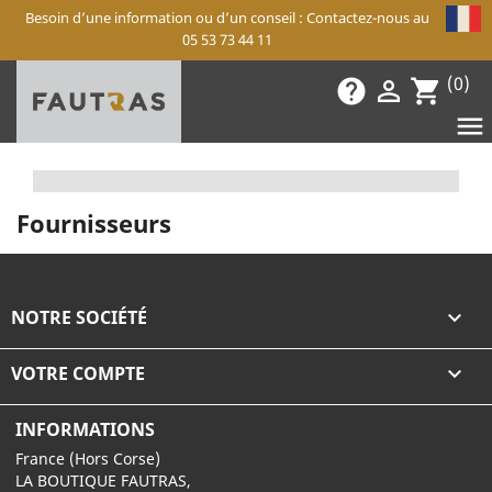
Besoin d’une information ou d’un conseil : Contactez-nous au
05 53 73 44 11
(0)
help

shopping_cart

Fournisseurs
NOTRE SOCIÉTÉ

VOTRE COMPTE

INFORMATIONS
France (Hors Corse)
LA BOUTIQUE FAUTRAS,